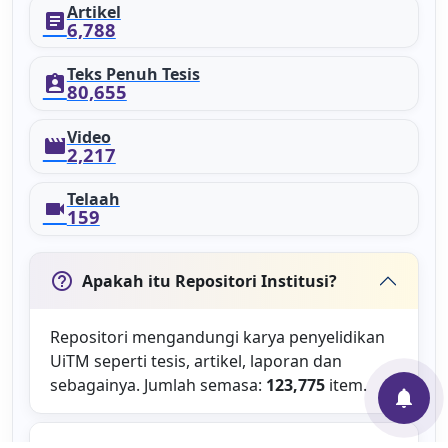
Artikel
article
6,788
Teks Penuh Tesis
assignment_ind
80,655
Video
movie
2,217
Telaah
videocam
159
help_outline
Apakah itu Repositori Institusi?
Repositori mengandungi karya penyelidikan
UiTM seperti tesis, artikel, laporan dan
sebagainya. Jumlah semasa:
123,775
item.
notifications