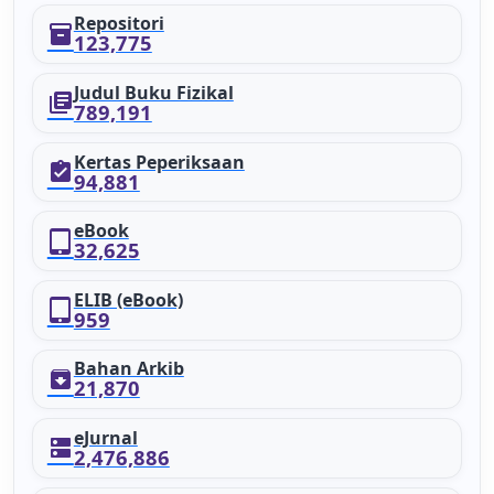
Repositori
inventory_2
123,775
Judul Buku Fizikal
library_books
789,191
Kertas Peperiksaan
assignment_turned_in
94,881
eBook
tablet_mac
32,625
ELIB (eBook)
tablet_mac
959
Bahan Arkib
archive
21,870
eJurnal
dns
2,476,886