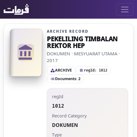
ARCHIVE RECORD
PEKELILING TIMBALAN
REKTOR HEP
account_balance
DOKUMEN · MESYUARAT UTAMA ·
2017
ARCHIVE
category
tag
regId: 1012
Documents: 2
list
regId
1012
Record Category
DOKUMEN
Type