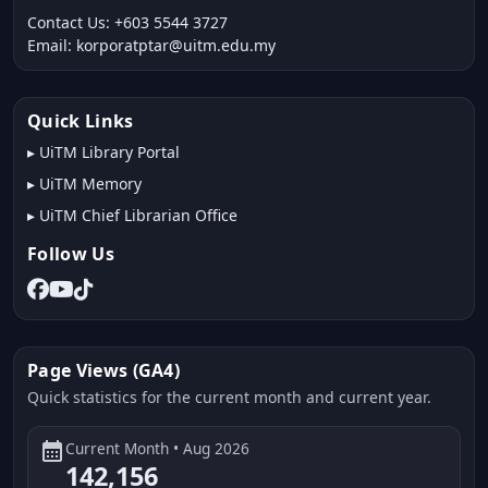
Contact Us: +603 5544 3727
Email: korporatptar@uitm.edu.my
Quick Links
▸
UiTM Library Portal
▸
UiTM Memory
▸
UiTM Chief Librarian Office
Follow Us
Page Views (GA4)
Quick statistics for the current month and current year.
calendar_month
Current Month • Aug 2026
142,156