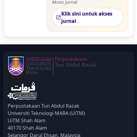
Akses Jurnal
Klik sini untuk akses
open_in_new
jurnal
Perpustakaan Tun Abdul Razak
Universiti Teknologi MARA (UiTM)
UiTM Shah Alam
40170 Shah Alam
Selangor Darul Ehsan, Malaysia