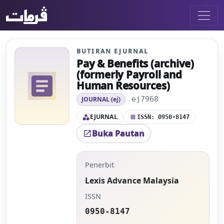
BUTIRAN EJURNAL
Pay & Benefits (archive)
(formerly Payroll and
article
Human Resources)
ej7968
JOURNAL (ej)
EJURNAL
category
tag
ISSN: 0950-8147
Buka Pautan
open_in_new
Penerbit
Lexis Advance Malaysia
ISSN
0950-8147