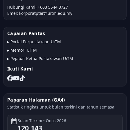
Hubungi Kami: +603 5544 3727
Emel: korporatptar@uitm.edu.my
Capaian Pantas
▸
Portal Perpustakaan UiTM
▸
Memori UiTM
▸
Pejabat Ketua Pustakawan UiTM
Ikuti Kami
Paparan Halaman (GA4)
Statistik ringkas untuk bulan terkini dan tahun semasa.
calendar_month
Bulan Terkini • Ogos 2026
120,143