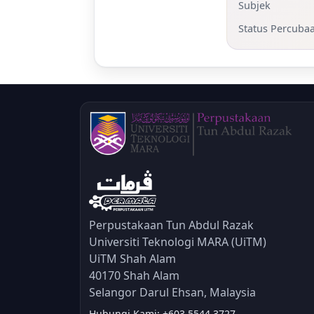
Subjek
Status Percuba
Perpustakaan Tun Abdul Razak
Universiti Teknologi MARA (UiTM)
UiTM Shah Alam
40170 Shah Alam
Selangor Darul Ehsan, Malaysia
Hubungi Kami: +603 5544 3727