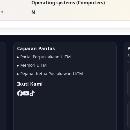
Operating systems (Computers)
an
N
Capaian Pantas
S
▸
Portal Perpustakaan UiTM
s
▸
Memori UiTM
▸
Pejabat Ketua Pustakawan UiTM
Ikuti Kami