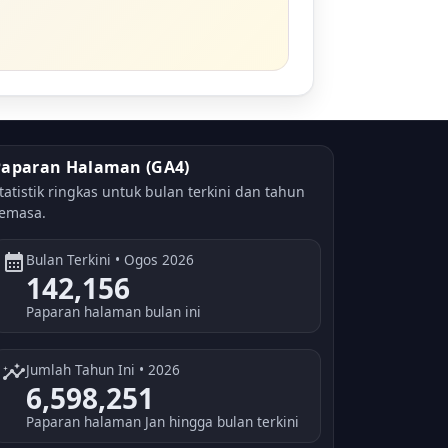
Paparan Halaman (GA4)
tatistik ringkas untuk bulan terkini dan tahun
emasa.
calendar_month
Bulan Terkini • Ogos 2026
142,156
Paparan halaman bulan ini
insights
Jumlah Tahun Ini • 2026
6,598,251
Paparan halaman Jan hingga bulan terkini