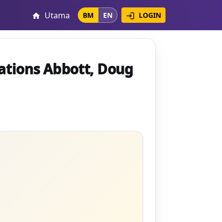
Utama
LOGIN
BM
EN
login
home
ations Abbott, Doug