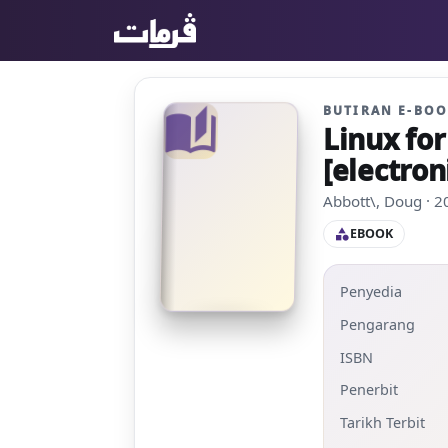
BUTIRAN E-BO
auto_stories
Linux fo
[electron
Abbott\, Doug · 
EBOOK
category
Penyedia
Pengarang
ISBN
Penerbit
Tarikh Terbit