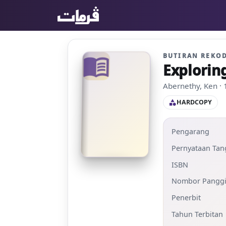
BUTIRAN REKO
menu_book
Explorin
Abernethy, Ken ·
HARDCOPY
category
Pengarang
Pernyataan Ta
ISBN
Nombor Panggi
Penerbit
Tahun Terbitan