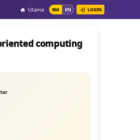
Utama
LOGIN
BM
EN
login
home
 oriented computing
ter