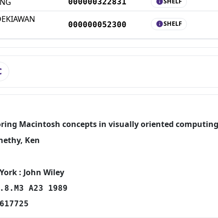
ANG
000000322831
SHELF
info
DEKIAWAN
SHELF
000000052300
info
C
oring Macintosh concepts in visually oriented computin
nethy, Ken
York : John Wiley
.8.M3 A23 1989
617725