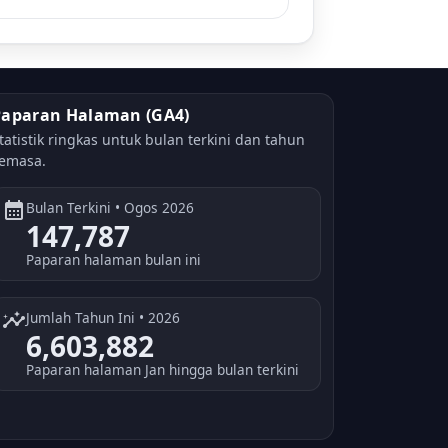
Paparan Halaman (GA4)
tatistik ringkas untuk bulan terkini dan tahun
emasa.
calendar_month
Bulan Terkini • Ogos 2026
147,787
Paparan halaman bulan ini
insights
Jumlah Tahun Ini • 2026
6,603,882
Paparan halaman Jan hingga bulan terkini