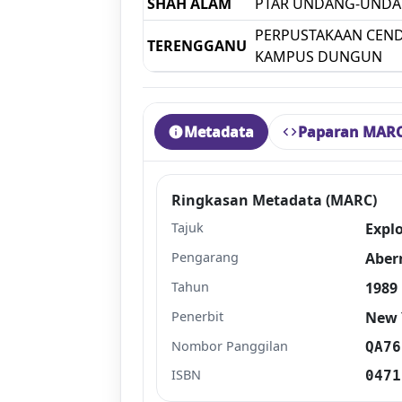
SHAH ALAM
PTAR UNDANG-UND
PERPUSTAKAAN CEN
TERENGGANU
KAMPUS DUNGUN
Metadata
Paparan MAR
info
code
Ringkasan Metadata (MARC)
Tajuk
Expl
Pengarang
Aber
Tahun
1989
Penerbit
New 
Nombor Panggilan
QA76
ISBN
0471