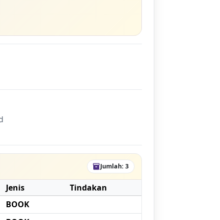
d
Jumlah: 3
inventory_2
Jenis
Tindakan
BOOK