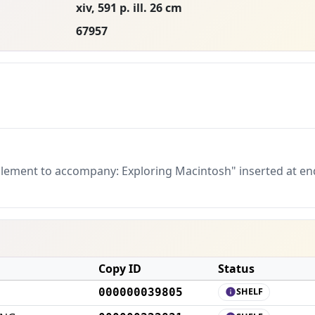
xiv, 591 p. ill. 26 cm
67957
lement to accompany: Exploring Macintosh" inserted at en
Copy ID
Status
000000039805
SHELF
info