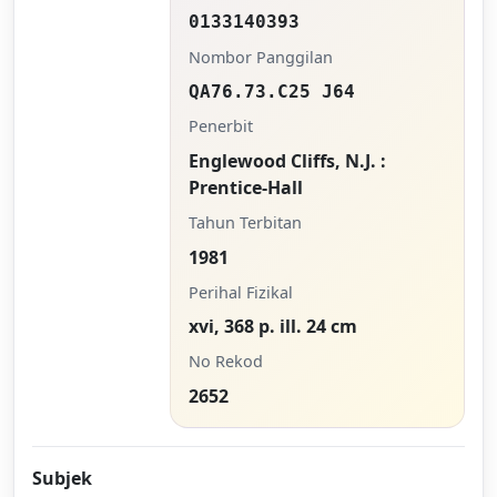
0133140393
Nombor Panggilan
QA76.73.C25 J64
Penerbit
Englewood Cliffs, N.J. :
Prentice-Hall
Tahun Terbitan
1981
Perihal Fizikal
xvi, 368 p. ill. 24 cm
No Rekod
2652
Subjek