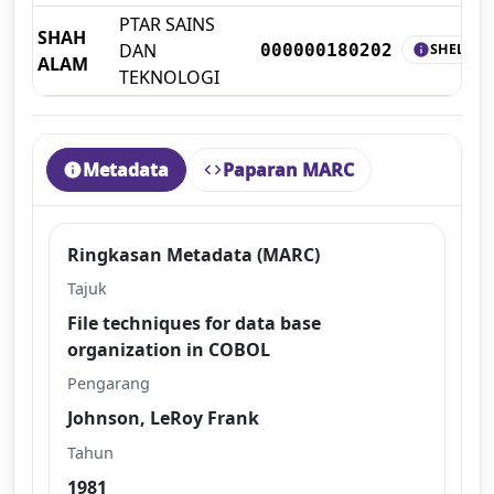
PTAR SAINS
SHAH
DAN
SHELF
000000180202
info
ALAM
TEKNOLOGI
Metadata
Paparan MARC
info
code
Ringkasan Metadata (MARC)
Tajuk
File techniques for data base
organization in COBOL
Pengarang
Johnson, LeRoy Frank
Tahun
1981