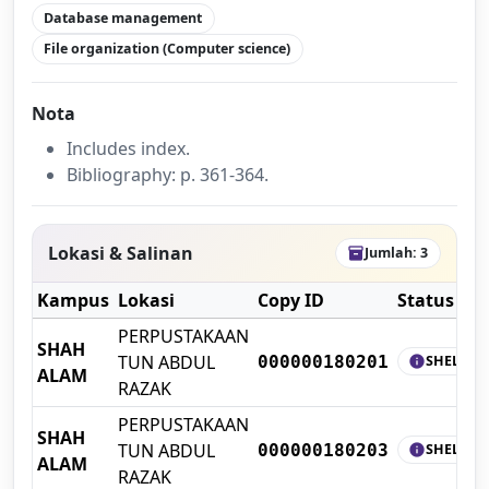
Database management
File organization (Computer science)
Nota
Includes index.
Bibliography: p. 361-364.
Lokasi & Salinan
Jumlah: 3
inventory_2
Kampus
Lokasi
Copy ID
Status
PERPUSTAKAAN
SHAH
TUN ABDUL
SHELF
000000180201
info
ALAM
RAZAK
PERPUSTAKAAN
SHAH
TUN ABDUL
SHELF
000000180203
info
ALAM
RAZAK