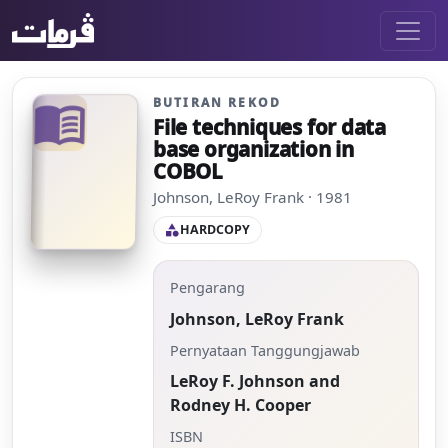
BUTIRAN REKOD
menu_book
File techniques for data
base organization in
COBOL
Johnson, LeRoy Frank · 1981
HARDCOPY
category
Pengarang
Johnson, LeRoy Frank
Pernyataan Tanggungjawab
LeRoy F. Johnson and
Rodney H. Cooper
ISBN