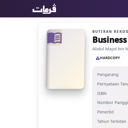
BUTIRAN REKO
menu_book
Business
Abdul Majid bin 
HARDCOPY
category
Pengarang
Pernyataan Ta
ISBN
Nombor Panggi
Penerbit
Tahun Terbitan