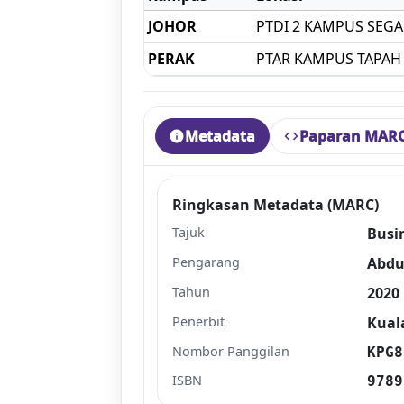
JOHOR
PTDI 2 KAMPUS SEG
PERAK
PTAR KAMPUS TAPAH
Metadata
Paparan MAR
info
code
Ringkasan Metadata (MARC)
Tajuk
Busi
Pengarang
Abdu
Tahun
2020
Penerbit
Kual
Nombor Panggilan
KPG8
ISBN
9789