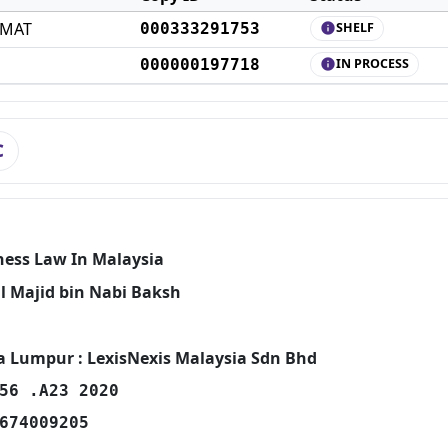
AMAT
000333291753
SHELF
info
000000197718
IN PROCESS
info
C
ness Law In Malaysia
l Majid bin Nabi Baksh
a Lumpur : LexisNexis Malaysia Sdn Bhd
56 .A23 2020
674009205