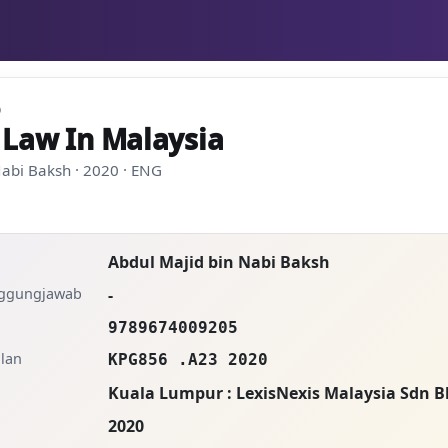
D
 Law In Malaysia
Nabi Baksh · 2020 · ENG
Abdul Majid bin Nabi Baksh
nggungjawab
-
9789674009205
lan
KPG856 .A23 2020
Kuala Lumpur : LexisNexis Malaysia Sdn 
2020