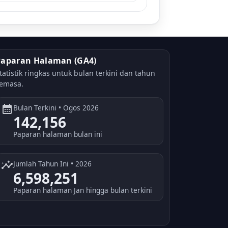
Paparan Halaman (GA4)
tatistik ringkas untuk bulan terkini dan tahun
emasa.
calendar_month
Bulan Terkini • Ogos 2026
142,156
Paparan halaman bulan ini
insights
Jumlah Tahun Ini • 2026
6,598,251
Paparan halaman Jan hingga bulan terkini