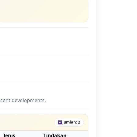
recent developments.
Jumlah: 2
inventory_2
Jenis
Tindakan