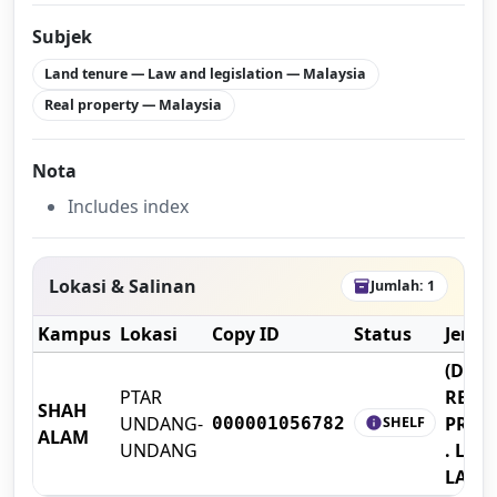
Subjek
Land tenure — Law and legislation — Malaysia
Real property — Malaysia
Nota
Includes index
Lokasi & Salinan
Jumlah: 1
inventory_2
Kampus
Lokasi
Copy ID
Status
Jenis
(D25) 
PTAR
REAL
SHAH
UNDANG-
PROP
SHELF
000001056782
info
ALAM
UNDANG
. LAN
LAW