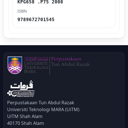
KPG658 .P75 2008
ISBN
9789672701545
Perpustakaan Tun Abdul Razak
Universiti Teknologi MARA (UiTM)
UiTM Shah Alam
40170 Shah Alam