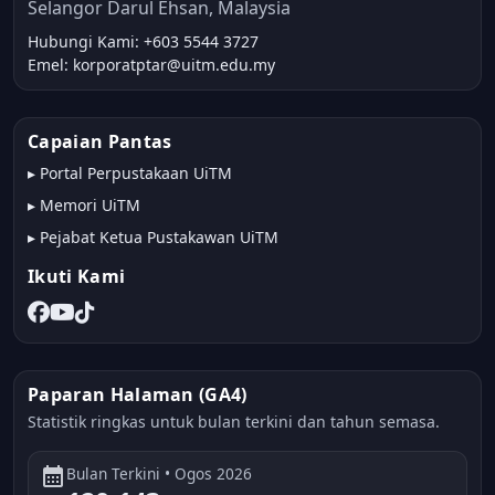
Selangor Darul Ehsan, Malaysia
Hubungi Kami: +603 5544 3727
Emel: korporatptar@uitm.edu.my
Capaian Pantas
▸
Portal Perpustakaan UiTM
▸
Memori UiTM
▸
Pejabat Ketua Pustakawan UiTM
Ikuti Kami
Paparan Halaman (GA4)
Statistik ringkas untuk bulan terkini dan tahun semasa.
calendar_month
Bulan Terkini • Ogos 2026