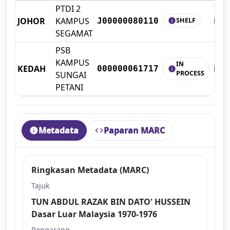
PTDI 2
JOHOR
KAMPUS
BO
SHELF
J00000080110
info
SEGAMAT
PSB
KAMPUS
IN
KEDAH
BO
000000061717
info
PROCESS
SUNGAI
PETANI
Metadata
Paparan MARC
info
code
Ringkasan Metadata (MARC)
Tajuk
TUN ABDUL RAZAK BIN DATO' HUSSEIN
Dasar Luar Malaysia 1970-1976
Pengarang