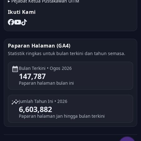
▸
Pejabat Ketua Pustakawan UiTM
Ikuti Kami
Paparan Halaman (GA4)
Statistik ringkas untuk bulan terkini dan tahun semasa.
calendar_month
Bulan Terkini • Ogos 2026
147,787
Paparan halaman bulan ini
insights
Jumlah Tahun Ini • 2026
6,603,882
Paparan halaman Jan hingga bulan terkini