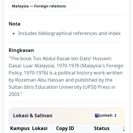
Malaysia — Foreign relations
Nota
Includes bibliographical references and index
Ringkasan
"The book Tun Abdul Razak bin Dato’ Hussein:
Dasar Luar Malaysia, 1970-1976 (Malaysia's Foreign
Policy, 1970-1976) is a political history work written
by Rozeman Abu Hassan and published by the
Sultan Idris Education University (UPSI) Press in
2003."
Lokasi & Salinan
Jumlah: 2
inventory_2
Kampus
Lokasi
Copy ID
Status
Jeni