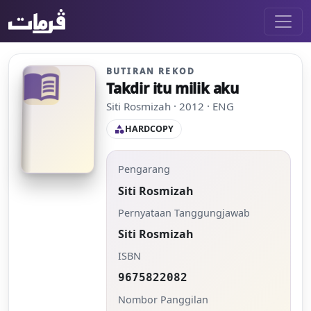
BUTIRAN REKOD
menu_book
Takdir itu milik aku
Siti Rosmizah · 2012 · ENG
HARDCOPY
category
Pengarang
Siti Rosmizah
Pernyataan Tanggungjawab
Siti Rosmizah
ISBN
9675822082
Nombor Panggilan