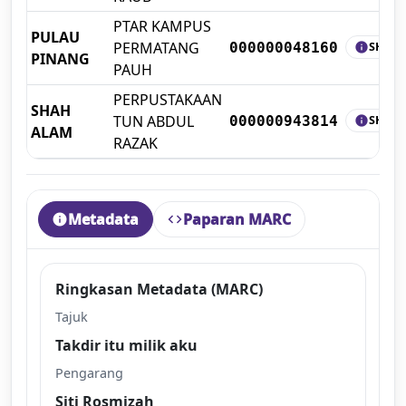
PTAR KAMPUS
PULAU
PERMATANG
SHELF
000000048160
info
PINANG
PAUH
PERPUSTAKAAN
SHAH
TUN ABDUL
SHELF
000000943814
info
ALAM
RAZAK
Metadata
Paparan MARC
info
code
Ringkasan Metadata (MARC)
Tajuk
Takdir itu milik aku
Pengarang
Siti Rosmizah