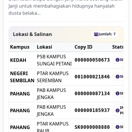
Janji untuk membahagiakan hidupnya hanyalah
dusta belaka...
Lokasi & Salinan
Jumlah: 7
inventory_2
Kampus
Lokasi
Copy ID
Status
PSB KAMPUS
KEDAH
SHELF
000000050673
info
SUNGAI PETANI
NEGERI
PTAR KAMPUS
SHELF
001000021846
info
SEMBILAN
SEREMBAN
PAB KAMPUS
PAHANG
SHELF
000000087134
info
JENGKA
PAB KAMPUS
IN
PAHANG
000000185937
info
PROCE
JENGKA
PTAR KAMPUS
PAHANG
SHELF
SK0000008880
info
RAUB