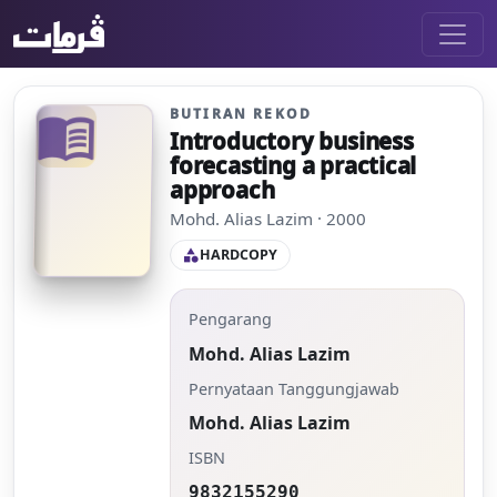
BUTIRAN REKOD
menu_book
Introductory business
forecasting a practical
approach
Mohd. Alias Lazim · 2000
HARDCOPY
category
Pengarang
Mohd. Alias Lazim
Pernyataan Tanggungjawab
Mohd. Alias Lazim
ISBN
9832155290