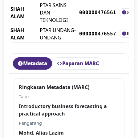
PTAR SAINS
SHAH
DAN
SHEL
000000476561
info
ALAM
TEKNOLOGI
SHAH
PTAR UNDANG-
SHEL
000000476557
info
ALAM
UNDANG
Metadata
Paparan MARC
info
code
Ringkasan Metadata (MARC)
Tajuk
Introductory business forecasting a
practical approach
Pengarang
Mohd. Alias Lazim