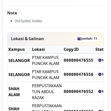
Nota
Includes index
Lokasi & Salinan
Jumlah: 11
inventory_2
Kampus
Lokasi
Copy ID
Status
PTAR KAMPUS
SELANGOR
SHEL
000000476555
info
PUNCAK ALAM
PTAR KAMPUS
SELANGOR
SHEL
000000476556
info
PUNCAK ALAM
PERPUSTAKAAN
SHAH
TUN ABDUL
SHEL
000000476552
info
ALAM
RAZAK
PERPUSTAKAAN
SHAH