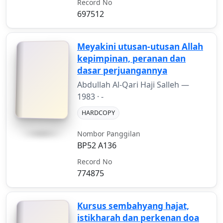
Record No
697512
Meyakini utusan-utusan Allah
kepimpinan, peranan dan
dasar perjuangannya
Abdullah Al-Qari Haji Salleh —
1983
· -
HARDCOPY
Nombor Panggilan
BP52 A136
Record No
774875
Kursus sembahyang hajat,
istikharah dan perkenan doa