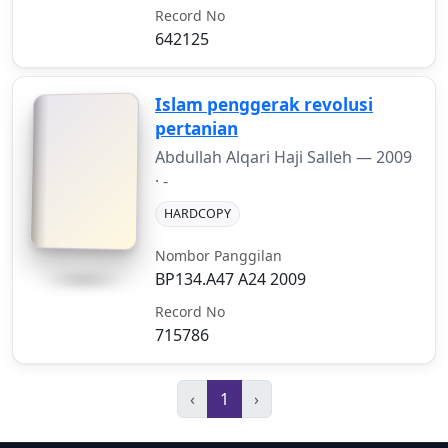
Record No
642125
Islam penggerak revolusi
pertanian
Abdullah Alqari Haji Salleh —
2009
· -
HARDCOPY
Nombor Panggilan
BP134.A47 A24 2009
Record No
715786
‹
1
›