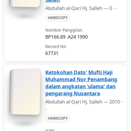
Abdullah al-Qari Hj. Salleh —
0
· -
HARDCOPY
Nombor Panggilan
BP166.89 .A24 1990
Record No
67731
Ketokohan Dato' Mufti Haji
Muhammad Nor Penambang
dalam angkatan 'ulama' dan
pengarang Nusantara
Abdullah al-Qari Hj. Salleh —
2010
·
-
HARDCOPY
ISBN