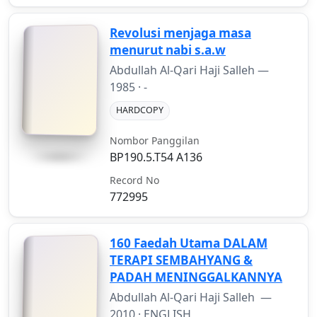
Revolusi menjaga masa
menurut nabi s.a.w
Abdullah Al-Qari Haji Salleh —
1985
· -
HARDCOPY
Nombor Panggilan
BP190.5.T54 A136
Record No
772995
160 Faedah Utama DALAM
TERAPI SEMBAHYANG &
PADAH MENINGGALKANNYA
Abdullah Al-Qari Haji Salleh —
2010
· ENGLISH