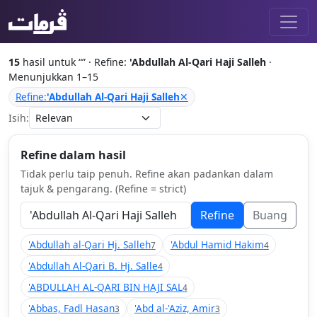
15
hasil untuk “
” · Refine:
'Abdullah Al-Qari Haji Salleh
·
Menunjukkan 1–15
Refine:
'Abdullah Al-Qari Haji Salleh
✕
Isih:
Refine dalam hasil
Tidak perlu taip penuh. Refine akan padankan dalam
tajuk & pengarang. (Refine = strict)
Refine
Buang
'Abdullah al-Qari Hj. Salleh
'Abdul Hamid Hakim
7
4
'Abdullah Al-Qari B. Hj. Salle
4
'ABDULLAH AL-QARI BIN HAJI SAL
4
'Abbas, Fadl Hasan
'Abd al-'Aziz, Amir
3
3