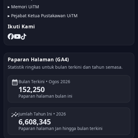
▸
Memori UiTM
▸
Pejabat Ketua Pustakawan UiTM
Ikuti Kami
Paparan Halaman (GA4)
Statistik ringkas untuk bulan terkini dan tahun semasa.
calendar_month
Bulan Terkini • Ogos 2026
152,250
Paparan halaman bulan ini
insights
Jumlah Tahun Ini • 2026
6,608,345
Paparan halaman Jan hingga bulan terkini