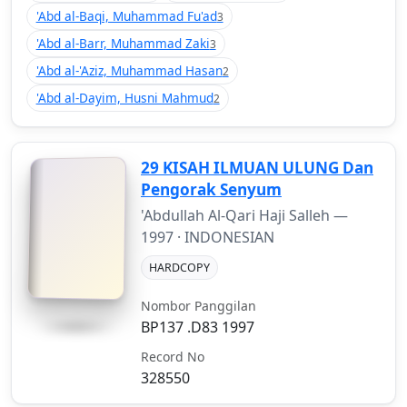
'Abd al-Baqi, Muhammad Fu'ad
3
'Abd al-Barr, Muhammad Zaki
3
'Abd al-'Aziz, Muhammad Hasan
2
'Abd al-Dayim, Husni Mahmud
2
29 KISAH ILMUAN ULUNG Dan
Pengorak Senyum
'Abdullah Al-Qari Haji Salleh —
1997
· INDONESIAN
HARDCOPY
Nombor Panggilan
BP137 .D83 1997
Record No
328550