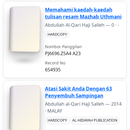
Memahami kaedah-kaedah
tulisan resam Mazhab Uthmani
Abdullah Al-Qari Haji Salleh —
0
· -
HARDCOPY
Nombor Panggilan
PJ6696.Z5A4 A23
Record No
654935
Atasi Sakit Anda Dengan 63
Penyembuh Sampingan
Abdullah al-Qari Haji Salleh —
2014
· MALAY
HARDCOPY
AL-HIDAYAH PUBLICATION