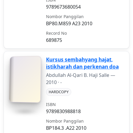
9789673680054
Nombor Panggilan
BP80.M859 A23 2010
Record No
689875
Kursus sembahyang hajat,
istikharah dan perkenan doa
Abdullah Al-Qari B. Haji Salle —
2010
· -
HARDCOPY
ISBN
9789830988818
Nombor Panggilan
BP184.3 .A22 2010