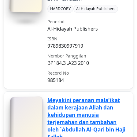
HARDCOPY
Al-Hidayah Publishers
Penerbit
Al-Hidayah Publishers
ISBN
9789830997919
Nombor Panggilan
BP184.3 .A23 2010
Record No
985184
Meyakini peranan mala'ikat
dalam kerajaan Allah dan
kehidupan manusia
terjemahan dan tambahan
oleh `Abdullah Al-Qari bin Haji
Salleh