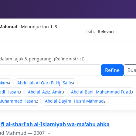
 Mahmud
· Menunjukkan 1–3
Isih:
alam tajuk & pengarang. (Refine = strict)
Refine
Bu
akim
'Abdullah Al-Qari B. Hj. Salle
4
4
Fadl Hasan
'Abd al-'Aziz, Amir
'Abd al-Baqi, Muhammad Fu'ad
3
3
3
z, Muhammad Hasan
'Abd al-Dayim, Husni Mahmud
2
2
fi al-shari'ah al-Islamiyah wa-ma'ahu ahka
mad Mahmud —
2007
· -