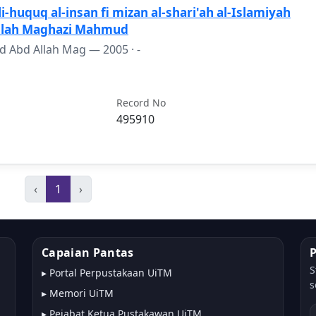
li-huquq al-insan fi mizan al-shari'ah al-Islamiyah
lah Maghazi Mahmud
 Abd Allah Mag —
2005
· -
Record No
495910
‹
1
›
Capaian Pantas
S
▸
Portal Perpustakaan UiTM
s
▸
Memori UiTM
▸
Pejabat Ketua Pustakawan UiTM