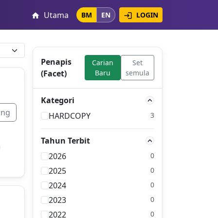
Utama
LOGIN
BM
EN
login
home
Penapis
Carian
Set
(Facet)
Baru
semula
Kategori
ang
HARDCOPY
3
Tahun Terbit
2026
0
2025
0
2024
0
2023
0
2022
0