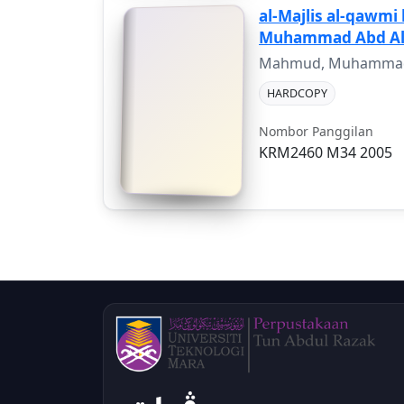
al-Majlis al-qawmi 
Muhammad Abd Al
Mahmud, Muhammad
HARDCOPY
Nombor Panggilan
KRM2460 M34 2005