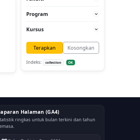
Program
Kursus
Terapkan
Kosongkan
Indeks:
collection
OK
Paparan Halaman (GA4)
tatistik ringkas untuk bulan terkini dan tahun
emasa.