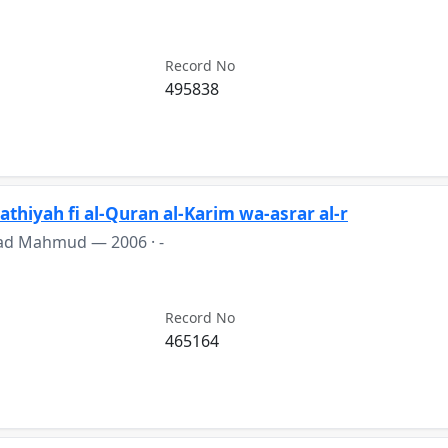
Record No
495838
athiyah fi al-Quran al-Karim wa-asrar al-r
mad Mahmud —
2006
· -
Record No
465164