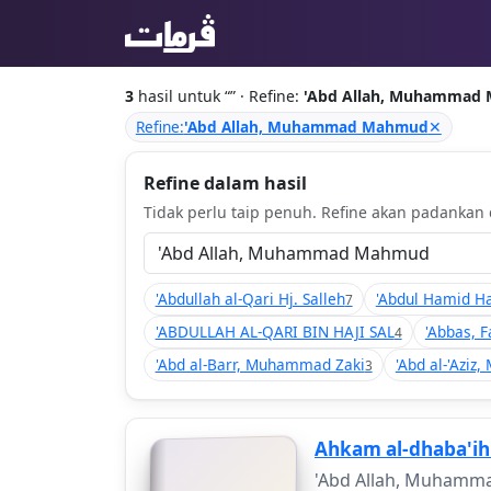
3
hasil untuk “
” · Refine:
'Abd Allah, Muhammad
Refine:
'Abd Allah, Muhammad Mahmud
✕
Refine dalam hasil
Tidak perlu taip penuh. Refine akan padankan d
'Abdullah al-Qari Hj. Salleh
'Abdul Hamid H
7
'ABDULLAH AL-QARI BIN HAJI SAL
'Abbas, 
4
'Abd al-Barr, Muhammad Zaki
'Abd al-'Azi
3
Ahkam al-dhaba'ih 
'Abd Allah, Muham