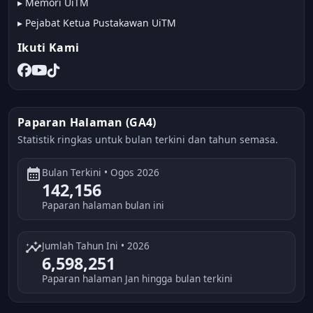
▸
Memori UiTM
▸
Pejabat Ketua Pustakawan UiTM
Ikuti Kami
Paparan Halaman (GA4)
Statistik ringkas untuk bulan terkini dan tahun semasa.
calendar_month
Bulan Terkini • Ogos 2026
142,156
Paparan halaman bulan ini
insights
Jumlah Tahun Ini • 2026
6,598,251
Paparan halaman Jan hingga bulan terkini