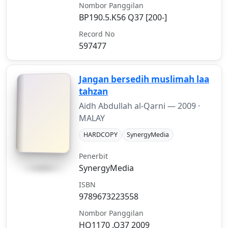
Nombor Panggilan
BP190.5.K56 Q37 [200-]
Record No
597477
Jangan bersedih muslimah laa
tahzan
Aidh Abdullah al-Qarni —
2009
·
MALAY
HARDCOPY
SynergyMedia
Penerbit
SynergyMedia
ISBN
9789673223558
Nombor Panggilan
HQ1170 .Q37 2009