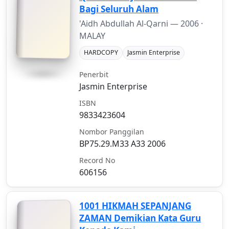
Bagi Seluruh Alam
'Aidh Abdullah Al-Qarni —
2006
·
MALAY
HARDCOPY
Jasmin Enterprise
Penerbit
Jasmin Enterprise
ISBN
9833423604
Nombor Panggilan
BP75.29.M33 A33 2006
Record No
606156
1001 HIKMAH SEPANJANG
ZAMAN Demikian Kata Guru