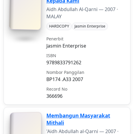
Kepada Kami
Aidh Abdullah Al-Qarni —
2007
·
MALAY
HARDCOPY
Jasmin Enterprise
Penerbit
Jasmin Enterprise
ISBN
9789833791262
Nombor Panggilan
BP174 .A33 2007
Record No
366696
Membangun Masyarakat
Mithali
'Aidh Abdullah al-Qarni —
2007
·