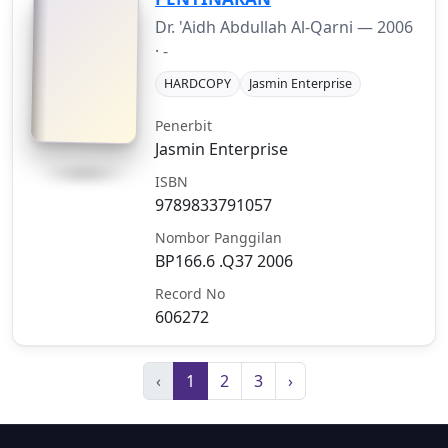
Dr. 'Aidh Abdullah Al-Qarni —
2006
· -
HARDCOPY
Jasmin Enterprise
Penerbit
Jasmin Enterprise
ISBN
9789833791057
Nombor Panggilan
BP166.6 .Q37 2006
Record No
606272
‹
1
2
3
›