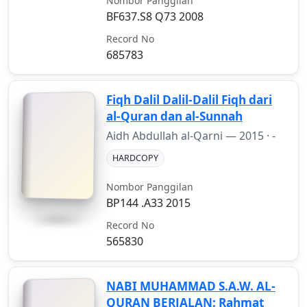
Nombor Panggilan
BF637.S8 Q73 2008
Record No
685783
Fiqh Dalil Dalil-Dalil Fiqh dari
al-Quran dan al-Sunnah
Aidh Abdullah al-Qarni —
2015
· -
HARDCOPY
Nombor Panggilan
BP144 .A33 2015
Record No
565830
NABI MUHAMMAD S.A.W. AL-
QURAN BERJALAN: Rahmat