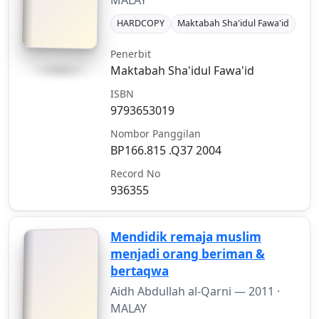
MALAY
HARDCOPY
Maktabah Sha'idul Fawa'id
Penerbit
Maktabah Sha'idul Fawa'id
ISBN
9793653019
Nombor Panggilan
BP166.815 .Q37 2004
Record No
936355
Mendidik remaja muslim
menjadi orang beriman &
bertaqwa
Aidh Abdullah al-Qarni —
2011
·
MALAY