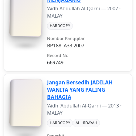
'Aidh Abdullah Al-Qarni —
2007
·
MALAY
HARDCOPY
Nombor Panggilan
BP188 .A33 2007
Record No
669749
Jangan Bersedih JADILAH
WANITA YANG PALING
BAHAGIA
'Aidh 'Abdullah Al-Qarni —
2013
·
MALAY
HARDCOPY
AL-HIDAYAH
Penerbit