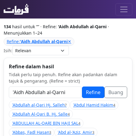
134
hasil untuk “
” · Refine:
'Aidh Abdullah al-Qarni
·
Menunjukkan 1–24
Refine:
'Aidh Abdullah al-Qarni
✕
Isih:
Refine dalam hasil
Tidak perlu taip penuh. Refine akan padankan dalam
tajuk & pengarang. (Refine = strict)
Refine
Buang
'Abdullah al-Qari Hj. Salleh
'Abdul Hamid Hakim
7
4
'Abdullah Al-Qari B. Hj. Salle
4
'ABDULLAH AL-QARI BIN HAJI SAL
4
'Abbas, Fadl Hasan
'Abd al-'Aziz, Amir
3
3