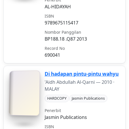
AL-HIDAYAH
ISBN
9789675115417
Nombor Panggilan
BP188.18 .Q87 2013
Record No
690041
Di hadapan pintu-pintu wahyu
'Aidh Abdullah Al-Qarni —
2010
·
MALAY
HARDCOPY
Jasmin Publications
Penerbit
Jasmin Publications
ISBN