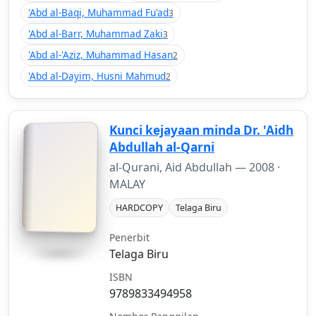
'Abd al-Baqi, Muhammad Fu'ad
3
'Abd al-Barr, Muhammad Zaki
3
'Abd al-'Aziz, Muhammad Hasan
2
'Abd al-Dayim, Husni Mahmud
2
Kunci kejayaan minda Dr. 'Aidh
Abdullah al-Qarni
al-Qurani, Aid Abdullah —
2008
·
MALAY
HARDCOPY
Telaga Biru
Penerbit
Telaga Biru
ISBN
9789833494958