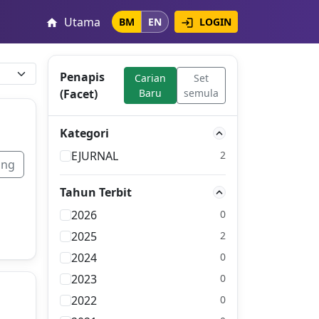
Utama
LOGIN
BM
EN
login
home
Penapis
Carian
Set
(Facet)
Baru
semula
Kategori
EJURNAL
2
ang
Tahun Terbit
2026
0
2025
2
2024
0
2023
0
2022
0