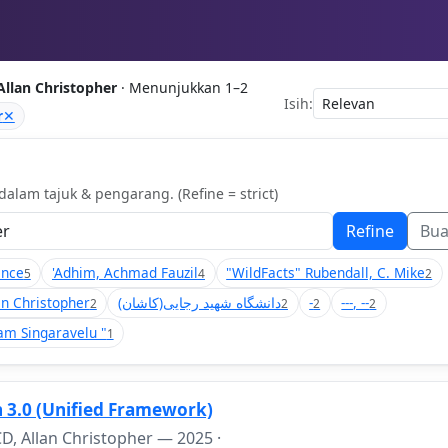
llan Christopher
· Menunjukkan 1–2
Isih:
r
✕
alam tajuk & pengarang. (Refine = strict)
Refine
Bu
ance
'Adhim, Achmad Fauzil
"WildFacts" Rubendall, C. Mike
5
4
2
n Christopher
(دانشگاه شهید رجایی(کاشان
-
---, --
2
2
2
2
am Singaravelu "
1
 3.0 (Unified Framework)
D, Allan Christopher —
2025
·