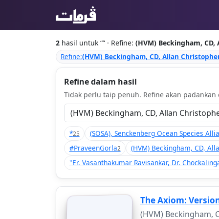
2
hasil untuk “
” · Refine:
(HVM) Beckingham, CD, A
Refine:
(HVM) Beckingham, CD, Allan Christophe
Refine dalam hasil
Tidak perlu taip penuh. Refine akan padankan d
*
(SOSA), Senckenberg Ocean Species Alli
25
#PraveenGorla
(HVM) Beckingham, CD, Alla
2
"Er. Vasanthakumar Ravisankar, Dr. Chockaling
The Axiom: Version
(HVM) Beckingham, C