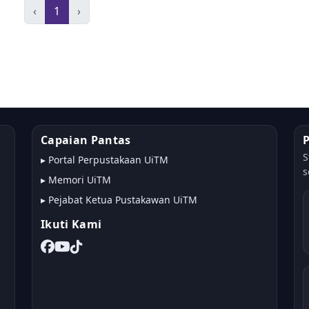
‹
1
›
Capaian Pantas
S
▸
Portal Perpustakaan UiTM
s
▸
Memori UiTM
▸
Pejabat Ketua Pustakawan UiTM
Ikuti Kami