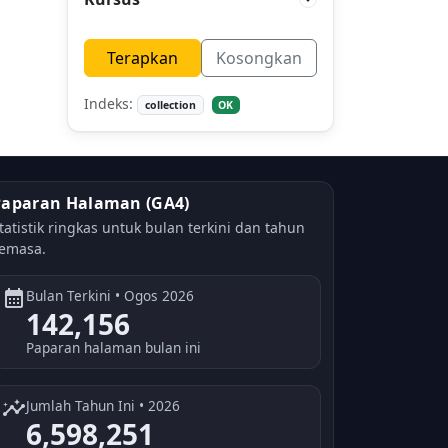
Terapkan
Kosongkan
Indeks:
collection
OK
Paparan Halaman (GA4)
tatistik ringkas untuk bulan terkini dan tahun
emasa.
calendar_month
Bulan Terkini • Ogos 2026
142,156
Paparan halaman bulan ini
insights
Jumlah Tahun Ini • 2026
6,598,251