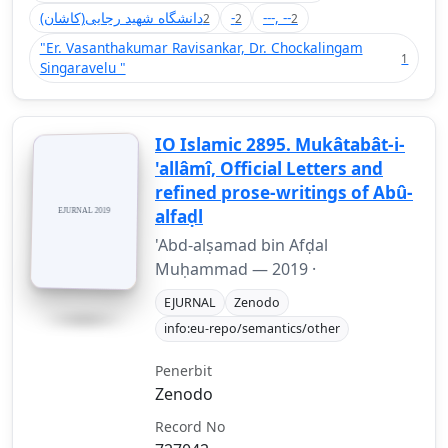
(دانشگاه شهید رجایی(کاشان
-
---, --
2
2
2
"Er. Vasanthakumar Ravisankar, Dr. Chockalingam
1
Singaravelu "
IO Islamic 2895. Mukâtabât-i-
'allâmî, Official Letters and
refined prose-writings of Abû-
alfaḍl
'Abd-alṣamad bin Afḍal
Muḥammad —
2019
·
EJURNAL
Zenodo
info:eu-repo/semantics/other
Penerbit
Zenodo
Record No