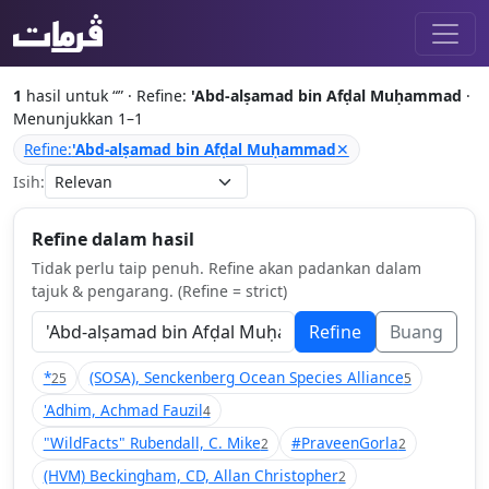
1
hasil untuk “
” · Refine:
'Abd-alṣamad bin Afḍal Muḥammad
·
Menunjukkan 1–1
Refine:
'Abd-alṣamad bin Afḍal Muḥammad
✕
Isih:
Refine dalam hasil
Tidak perlu taip penuh. Refine akan padankan dalam
tajuk & pengarang. (Refine = strict)
Refine
Buang
*
(SOSA), Senckenberg Ocean Species Alliance
25
5
'Adhim, Achmad Fauzil
4
"WildFacts" Rubendall, C. Mike
#PraveenGorla
2
2
(HVM) Beckingham, CD, Allan Christopher
2