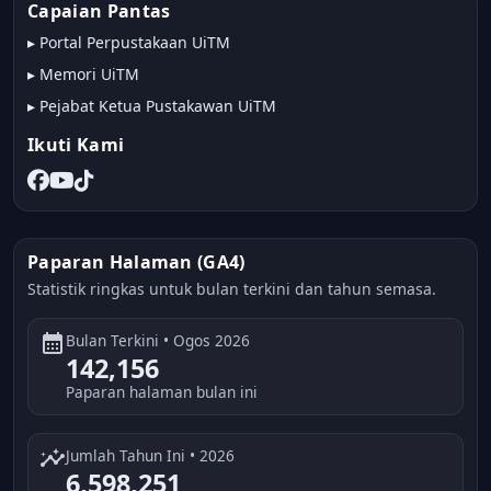
Capaian Pantas
▸
Portal Perpustakaan UiTM
▸
Memori UiTM
▸
Pejabat Ketua Pustakawan UiTM
Ikuti Kami
Paparan Halaman (GA4)
Statistik ringkas untuk bulan terkini dan tahun semasa.
calendar_month
Bulan Terkini • Ogos 2026
142,156
Paparan halaman bulan ini
insights
Jumlah Tahun Ini • 2026
6,598,251