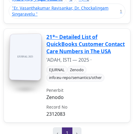
"Er. Vasanthakumar Ravisankar, Dr. Chockalingam
1
Singaravelu "
21*~ Detailed List of
QuickBooks Customer Contact
Care Numbers in The USA
'ADAH, ISTI —
2025
·
EJURNAL
Zenodo
info:eu-repo/semantics/other
Penerbit
Zenodo
Record No
2312083
‹
1
›