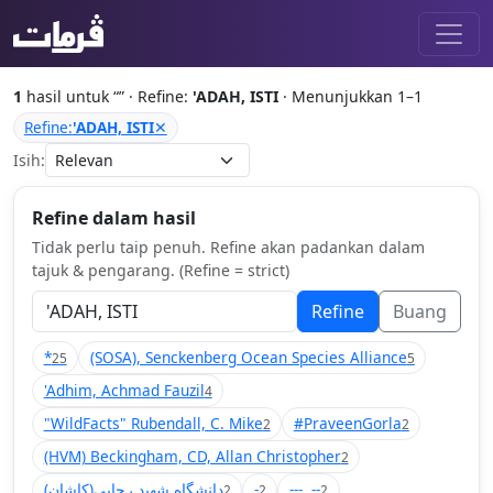
1
hasil untuk “
” · Refine:
'ADAH, ISTI
· Menunjukkan 1–1
Refine:
'ADAH, ISTI
✕
Isih:
Refine dalam hasil
Tidak perlu taip penuh. Refine akan padankan dalam
tajuk & pengarang. (Refine = strict)
Refine
Buang
*
(SOSA), Senckenberg Ocean Species Alliance
25
5
'Adhim, Achmad Fauzil
4
"WildFacts" Rubendall, C. Mike
#PraveenGorla
2
2
(HVM) Beckingham, CD, Allan Christopher
2
(دانشگاه شهید رجایی(کاشان
-
---, --
2
2
2