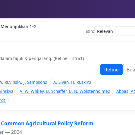
 Menunjukkan 1–2
Isih:
alam tajuk & pengarang. (Refine = strict)
Refine
Bu
A. Ruvinsky, J. Sampson
A. Sivan, H. Ruskin
2
2
vinsky
A. W. Whiley, B. Schaffer, B. N. Wolstenholme
Abbas, A
2
2
rd
1
 Common Agricultural Policy Reform
ter —
2004
·