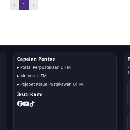
‹
1
›
Capaian Pantas
S
▸
Portal Perpustakaan UiTM
s
▸
Memori UiTM
▸
Pejabat Ketua Pustakawan UiTM
Ikuti Kami