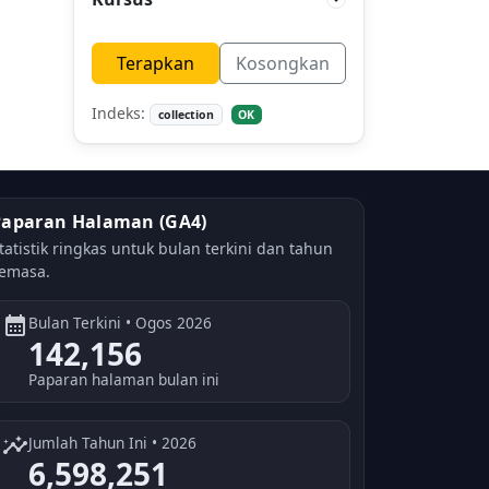
Terapkan
Kosongkan
Indeks:
collection
OK
Paparan Halaman (GA4)
tatistik ringkas untuk bulan terkini dan tahun
emasa.
calendar_month
Bulan Terkini • Ogos 2026
142,156
Paparan halaman bulan ini
insights
Jumlah Tahun Ini • 2026
6,598,251