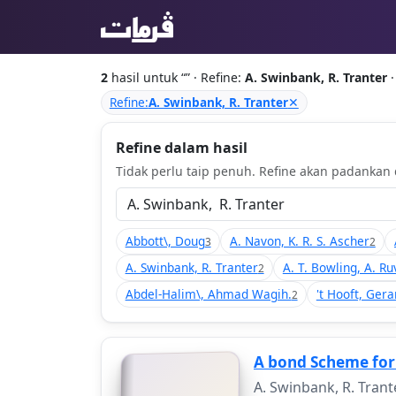
2
hasil untuk “
” · Refine:
A. Swinbank, R. Tranter
·
Refine:
A. Swinbank, R. Tranter
✕
Refine dalam hasil
Tidak perlu taip penuh. Refine akan padankan d
Abbott\, Doug
A. Navon, K. R. S. Ascher
3
2
A. Swinbank, R. Tranter
A. T. Bowling, A. Ru
2
Abdel-Halim\, Ahmad Wagih.
't Hooft, Gera
2
A bond Scheme for
A. Swinbank, R. Tran