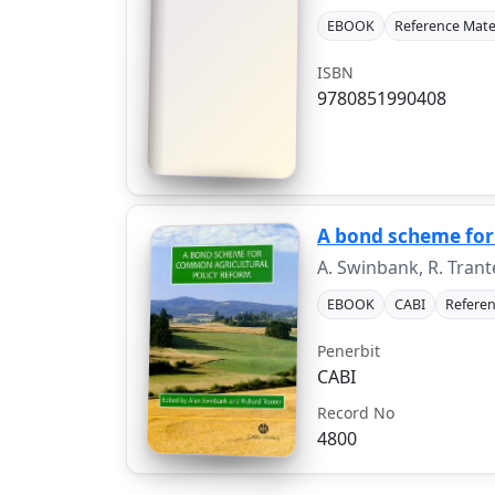
EBOOK
Reference Mate
ISBN
9780851990408
A bond scheme for
A. Swinbank, R. Tran
EBOOK
CABI
Referen
Penerbit
CABI
Record No
4800