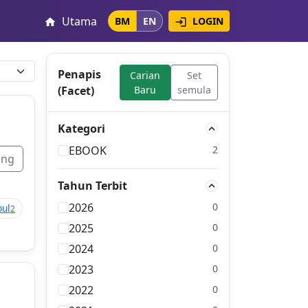
Utama
LOGIN
BM
EN
login
home
Penapis
Carian
Set
(Facet)
Baru
semula
Kategori
EBOOK
2
ang
Tahun Terbit
2026
0
bul
2
2025
0
2024
0
2023
0
2022
0