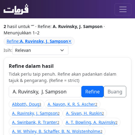
2
hasil untuk “
” · Refine:
A. Ruvinsky, J. Sampson
·
Menunjukkan 1–2
Refine:
A. Ruvinsky, J. Sampson
✕
Isih:
Refine dalam hasil
Tidak perlu taip penuh. Refine akan padankan dalam
tajuk & pengarang. (Refine = strict)
Refine
Buang
Abbott\, Doug
A. Navon, K. R. S. Ascher
3
2
A. Ruvinsky, J. Sampson
A. Sivan, H. Ruskin
2
2
A. Swinbank, R. Tranter
A. T. Bowling, A. Ruvinsky
2
2
A. W. Whiley, B. Schaffer, B. N. Wolstenholme
2