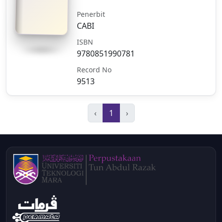
Penerbit
CABI
ISBN
9780851990781
Record No
9513
‹
1
›