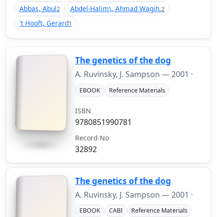
Abbas, Abul
Abdel-Halim\, Ahmad Wagih.
2
2
't Hooft, Gerard
1
The genetics of the dog
A. Ruvinsky, J. Sampson —
2001
·
EBOOK
Reference Materials
ISBN
9780851990781
Record No
32892
The genetics of the dog
A. Ruvinsky, J. Sampson —
2001
·
EBOOK
CABI
Reference Materials